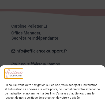
:
UNE
SOLUTION
SUR
MESURE
Caroline Pelletier EI
Office Manager,
Secrétaire indépendante
info@efficience-support.fr
Pour vous libérer du temps,
un peu, beaucoup, ponctuellement ou
régulièrement.
© 2026 - 2022 Efficience Support
En poursuivant votre navigation sur ce site, vous acceptez l'installation
et l'utilisation de cookies sur votre poste, pour améliorer votre expérience
de navigation et notamment à des fins d'analyse d'audience, dans le
respect de notre politique de protection de votre vie privée.